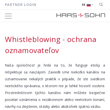
PARTNER LOGIN
SK
Whistleblowing - ochrana
oznamovateľov
Naša spoločnosť je hrdá na to, že funguje eticky a
rešpektuje sa navzájom. Zaviedli sme niekoľko kanálov na
oznamovanie nekalých praktík v prípade, že ste svedkom
neetického správania, o ktorom nie je ľahké hovoriť osobne.
Prostredníctvom týchto kanálov nám môžete bezpečne
posielať oznámenia o nezákonnom alebo neetickom konaní,
návrhy na zlepšenie, otázky alebo akúkoľvek spätnú väzbu.