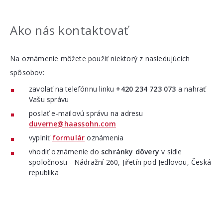
Ako nás kontaktovať
Na oznámenie môžete použiť niektorý z nasledujúcich
spôsobov:
zavolať na telefónnu linku
+420 234 723 073
a nahrať
Vašu správu
poslať e-mailovú správu na adresu
duverne@haassohn.com
vyplniť
formulár
oznámenia
vhodiť oznámenie do
schránky dôvery
v sídle
spoločnosti - Nádražní 260, Jiřetín pod Jedlovou, Česká
republika