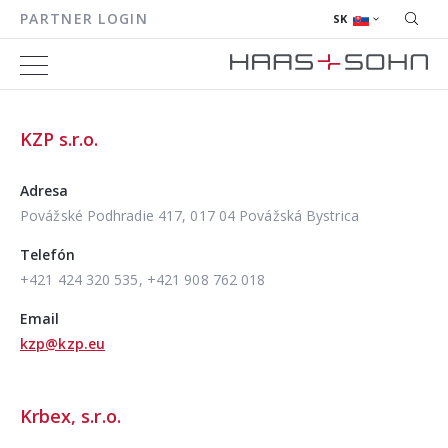
PARTNER LOGIN
SK
KZP s.r.o.
Adresa
Povážské Podhradie 417, 017 04 Povážská Bystrica
Telefón
+421 424 320 535, +421 908 762 018
Email
kzp@kzp.eu
Krbex, s.r.o.