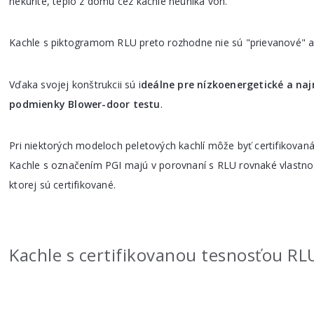
nekúrite, teplo z domu cez kachle neuniká von.
Kachle s piktogramom RLU preto rozhodne nie sú "prievanové" a
Vďaka svojej konštrukcii sú i
deálne pre nízkoenergetické a na
podmienky Blower-door testu
.
Pri niektorých modeloch peletových kachlí môže byť certifikovan
Kachle s označením PGI majú v porovnaní s RLU rovnaké vlastnos
ktorej sú certifikované.
Kachle s certifikovanou tesnosťou RL