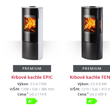
PREMIUM
PREMIUM
Krbové kachle EPIC
Krbové kachle FEN
Výkon:
3.5-6.7 kW
Výkon:
3.5-6.9 kW
V/Š/H:
1208 / 526 / 386 mm
V/Š/H:
1219 / 526 / 413
*
*
Cena:
od 2 114 €
Cena:
od 2 439 €