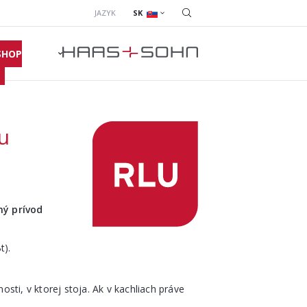
JAZYK
SK
SHOP
u
ný prívod
t).
osti, v ktorej stoja. Ak v kachliach práve