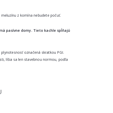
 meluzínu z komína nebudete počuť.
jmä pasívne domy. Tieto kachle spĺňajú
á plynotesnosť označená skratkou PGI.
ti, líšia sa len stavebnou normou, podľa
U