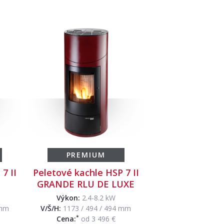
PREMIUM
7 II
Peletové kachle HSP 7 II
GRANDE RLU DE LUXE
Výkon:
2.4-8.2 kW
 mm
V/Š/H:
1173 / 494 / 494 mm
*
Cena:
od 3 496 €