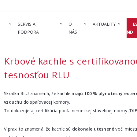
SERVIS A
O
AKTUALITY
E
PODPORA
NÁS
ND
Krbové kachle s certifikovano
tesnosťou RLU
Skratka RLU znamená, že kachle
majú 100 % plynotesný exter
vzduchu
do spaľovacej komory.
To dokazuje aj certifikácia podľa nemeckej stavebnej normy (DIB
V praxi to znamená, že kachle sú
dokonale utesnené
voči miestn