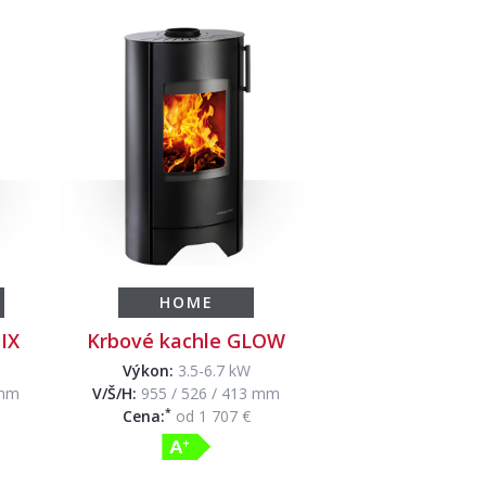
HOME
IX
Krbové kachle GLOW
Výkon:
3.5-6.7 kW
 mm
V/Š/H:
955 / 526 / 413 mm
*
Cena:
od 1 707 €