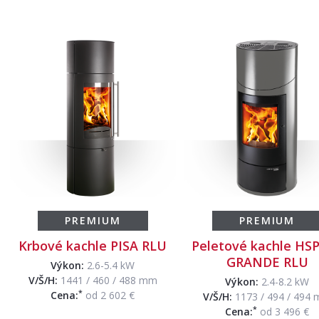
PREMIUM
PREMIUM
Krbové kachle PISA RLU
Peletové kachle HSP 
GRANDE RLU
Výkon:
2.6-5.4 kW
V/Š/H:
1441 / 460 / 488 mm
Výkon:
2.4-8.2 kW
*
Cena:
od 2 602 €
V/Š/H:
1173 / 494 / 494
*
Cena:
od 3 496 €