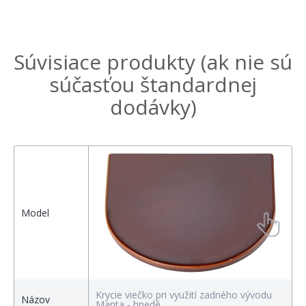
Súvisiace produkty (ak nie sú
súčasťou štandardnej
dodávky)
Model
Krycie viečko pri využití zadného vývodu
K
Názov
Manta - hnedé
M