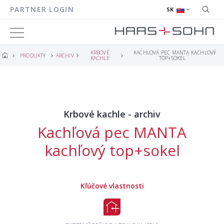
PARTNER LOGIN
SK
KRBOVÉ
KACHĽOVÁ PEC MANTA KACHĽOVÝ
PRODUKTY
ARCHIV
KACHLE
TOP+SOKEL
Krbové kachle - archiv
Kachľová pec MANTA
kachľový top+sokel
Kľúčové vlastnosti