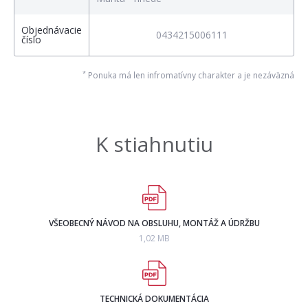
Objednávacie
0434215006111
číslo
*
Ponuka má len infromatívny charakter a je nezáväzná
K stiahnutiu
VŠEOBECNÝ NÁVOD NA OBSLUHU, MONTÁŽ A ÚDRŽBU
1,02 MB
TECHNICKÁ DOKUMENTÁCIA