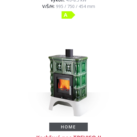
V/Š/H:
995 / 750 / 454 mm
HOME