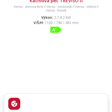
Kachľová pec TREVISO II
čierna
-
slonová kosť
//
čierna
-
medovník
//
čierna
-
zelená
//
čierna
-
hnedá
Výkon:
2.7-8.2 kW
V/Š/H:
1100 / 746 / 483 mm