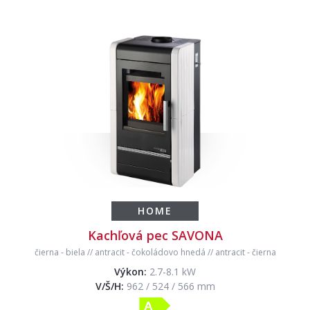
HOME
Kachľová pec SAVONA
čierna
-
biela
//
antracit
-
čokoládovo hnedá
//
antracit
-
čierna
Výkon:
2.7-8.1 kW
V/Š/H:
962 / 524 / 566 mm