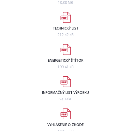
10,38 MB
TECHNICKÝ LIST
212,42 kB
ENERGETICKÝ ŠTÍTOK
199,41 kB
INFORMAČNÝ LIST VÝROBKU
89,09 kB
VYHLÁSENIE O ZHODE