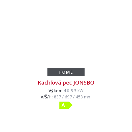
HOME
Kachľová pec JONSBO
Výkon:
4.0-8.3 kW
V/Š/H:
837 / 697 / 453 mm