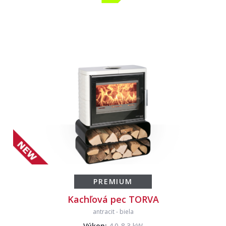
PREMIUM
Kachľová pec TORVA
antracit
-
biela
Výkon:
4.0-8.3 kW