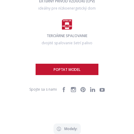
EXTERNÝ PRÍVOD VZDUCHU (CPV)
ideálny pre nízkoenergetický dom
TERCIÁRNE SPAĽOVANIE
dvojité spaľovanie šetrí palivo
POPTAT MODEL
Spojte sa s nami
Modely: